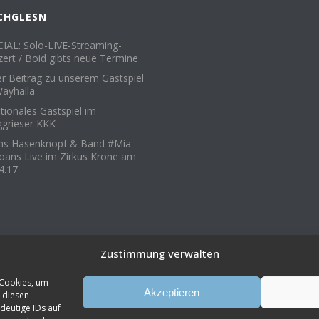
CHGLESN
IAL: Solo-LIVE-Streaming-
ert / Boid gibts neue Termine
er Beitrag zu unserem Gastspiel
ayhalla
ionales Gastspiel im
grieser KKK
ons Hasenknopf & Band #Mia
oans Live im Zirkus Krone am
4.17
Zustimmung verwalten
 Cookies, um
Akzeptieren
 diesen
deutige IDs auf