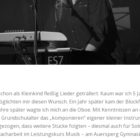
on als Kleinkind fleißig Lieder geträllert. Kaum war ich 5 Ja
öglichten mir diesen Wunsch. Ein Jahr später kam der Blockf
hre später wagte ich mich an die Oboe. Mit Kenntnissen an
m Grundschulalter das „komponieren“ eigener kleiner Instru
gezogen, dass weitere Stücke folgten – diesmal auch für S
ls Facharbeit im Leistungskurs Musik – am Auersperg Gymnas