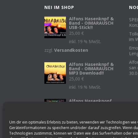
NEI IM SHOP
NO
Alfons Hasenknpf &
SPEC
Band - OIMARAUSCH
Konz
USB-Stick!!
25,00
€
Toll
im W
inkl. 19 % MwSt.
Emot
zzgl.
Versandkosten
Leng
Alf
Alfons Hasenknpf &
san 
Band - OIMARAUSCH
MP3 Download!!
30.0
25,00
€
inkl. 19 % MwSt.
Alfons Hasenknopf
& Band - FRIEDEN
Single
1,29
€
Um dir ein optimales Erlebnis zu bieten, verwenden wir Technologien wie
inkl. 19 % MwSt.
Geräteinformationen zu speichern und/oder darauf zuzugreifen. Wenn du
Technologien zustimmst, können wir Daten wie das Surfverhalten oder ein