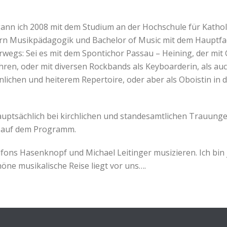
gann ich 2008 mit dem Studium an der Hochschule für Katho
 Musikpädagogik und Bachelor of Music mit dem Hauptfach D
wegs: Sei es mit dem Spontichor Passau – Heining, der mit
en, oder mit diversen Rockbands als Keyboarderin, als auch
nlichen und heiterem Repertoire, oder aber als Oboistin i
 hauptsächlich bei kirchlichen und standesamtlichen Trauung
n auf dem Programm.
lfons Hasenknopf und Michael Leitinger musizieren. Ich bi
höne musikalische Reise liegt vor uns….