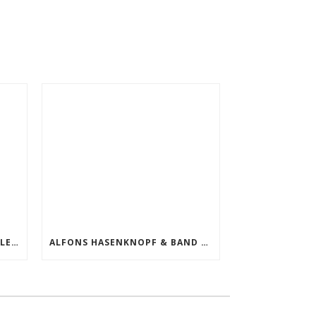
EMOTIONALES GASTSPIEL IM LENGGRIESER KKK
ALFONS HASENKNOPF & BAND #MIA SAN OANS LIVE IM ZIRKUS KRONE AM 30.04.17