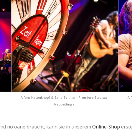
l
Alfons Hasenknopf & Band Zeit ham Premiere Stadtsaal
Al
Neuoetting a
nd no oane braucht, kann sie in unserem
Online-Shop
erst