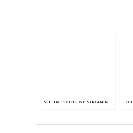
SPECIAL: SOLO-LIVE-STREAMING-KONZERT / BOID GIBTS NEUE TERMINE