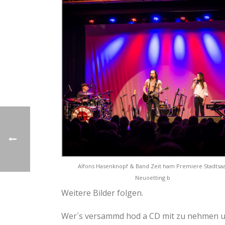
Alfons Hasenknopf & Band Zeit ham Premiere Stadtsaa
Neuoetting b
Weitere Bilder folgen.
Wer´s versammd hod a CD mit zu nehmen u