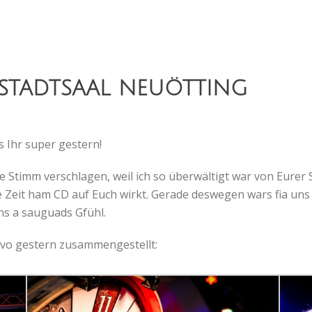
 STADTSAAL NEUÖTTING
 Ihr super gestern!
 Stimm verschlagen, weil ich so überwältigt war von Eurer 
Zeit ham CD auf Euch wirkt. Gerade deswegen wars fia uns u
ns a sauguads Gfühl.
n vo gestern zusammengestellt: