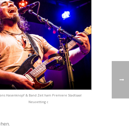
fons Hasenknopf & Band Zeit ham Premiere Stadtsaal
Neuoetting c
ehen.