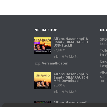
NEI IM SHOP
NO
Alfons Hasenknpf &
SPEC
Band - OIMARAUSCH
Konz
USB-Stick!!
25,00
€
Toll
im W
inkl. 19 % MwSt.
Emot
zzgl.
Versandkosten
Leng
Alf
Alfons Hasenknpf &
san 
Band - OIMARAUSCH
MP3 Download!!
30.0
25,00
€
inkl. 19 % MwSt.
Alfons Hasenknopf
& Band - FRIEDEN