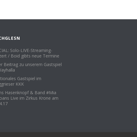
CHGLESN
IAL: Solo-LIVE-Streaming-
ert / Boid gibts neue Termine
er Beitrag zu unserem Gastspiel
ayhalla
ionales Gastspiel im
grieser KKK
ons Hasenknopf & Band #Mia
oans Live im Zirkus Krone am
4.17