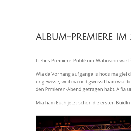
ALBUM-PREMIERE IM
Liebes Premiere-Publikum: Wahnsinn wart´s
Wia da Vorhang aufganga is hods ma glei de
ungewisse, weil ma ned gwussd ham wia die 
den Prmieren-Abend getragen habt. A fia u
Mia ham Euch jetzt schon die ersten Buidl